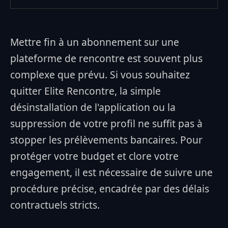
1. Comprendre la différence entre résiliation et suppression
de compte
Mettre fin à un abonnement sur une
2. La procédure de résiliation étape par étape
plateforme de rencontre est souvent plus
3. Les délais et les recours en cas de litige
complexe que prévu. Si vous souhaitez
4. Supprimer définitivement son profil et ses données
quitter Elite Rencontre, la simple
désinstallation de l'application ou la
suppression de votre profil ne suffit pas à
stopper les prélèvements bancaires. Pour
protéger votre budget et clore votre
engagement, il est nécessaire de suivre une
procédure précise, encadrée par des délais
contractuels stricts.